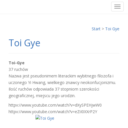
T
o
g
g
Start
>
Toi Gye
l
Toi Gye
e
n
a
v
Toi-Gye
i
37 ruchów
g
Nazwa jest pseudonimem literackim wybitnego filozofa i
a
uczonego Yi Hwang, wielkiego znawcy neokonfucjonizmu.
t
Ilość ruchów odpowiada 37 stopniom szerokości
i
geograficznej, miejscu jego urodzin.
o
httpv://www.youtube.com/watch?v=dXySPEHjwW0
n
httpv://www.youtube.com/watch?v=eZiI0XXrP2Y