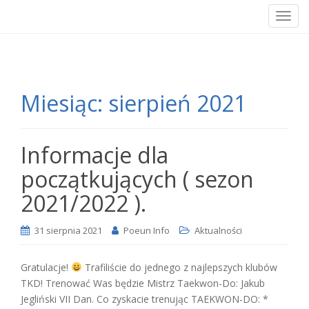
T
o
g
g
l
Miesiąc:
sierpień 2021
e
n
a
v
Informacje dla
i
początkujących ( sezon
g
a
2021/2022 ).
t
i
31 sierpnia 2021
Poeun Info
Aktualności
o
n
Gratulacje!
Trafiliście do jednego z najlepszych klubów
TKD! Trenować Was będzie Mistrz Taekwon-Do: Jakub
Jegliński VII Dan. Co zyskacie trenując TAEKWON-DO: *