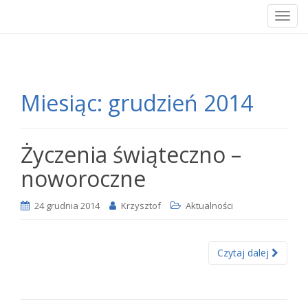
T
o
g
g
l
Miesiąc:
grudzień 2014
e
n
a
v
Życzenia świąteczno –
i
noworoczne
g
a
24 grudnia 2014
Krzysztof
Aktualności
t
i
o
Czytaj dalej
n