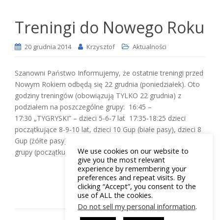
Treningi do Nowego Roku
20 grudnia 2014
Krzysztof
Aktualności
Szanowni Państwo Informujemy, że ostatnie treningi przed
Nowym Rokiem odbędą się 22 grudnia (poniedziałek). Oto
godziny treningów (obowiązują TYLKO 22 grudnia) z
podziałem na poszczególne grupy: 16:45 –
17:30 „TYGRYSKI” – dzieci 5-6-7 lat 17:35-18:25 dzieci
początkujące 8-9-10 lat, dzieci 10 Gup (białe pasy), dzieci 8
Gup (żółte pasy) 18:30-19:30 pozostałe
We use cookies on our website to
grupy (początkujący starsi, grupa 9 Gup, żółto-zielona, […]
give you the most relevant
experience by remembering your
Czytaj dalej
preferences and repeat visits. By
clicking “Accept”, you consent to the
use of ALL the cookies.
Do not sell my personal information
.