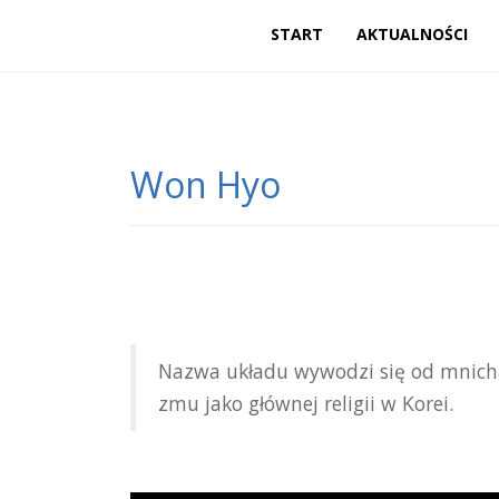
START
AKTUALNOŚCI
Won Hyo
Nazwa układu wywo­dzi się od mni­cha b
zmu jako głów­nej reli­gii w Korei.