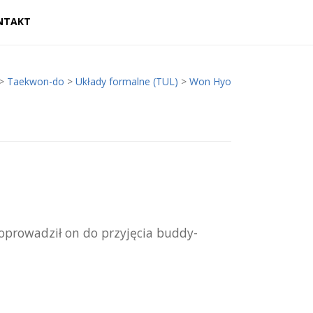
NTAKT
>
Taekwon-do
>
Układy formalne (TUL)
>
Won Hyo
pro­wa­dził on do przy­ję­cia bud­dy­