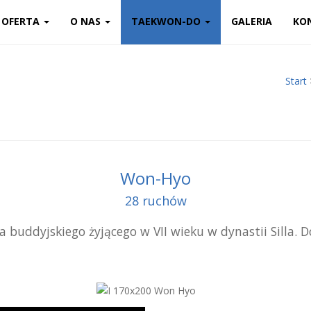
OFERTA
O NAS
TAEKWON-DO
GALERIA
KO
Start
Won-Hyo
28 ruchów
ud­dyj­skiego żyją­cego w VII wieku w dyna­stii Silla. Do