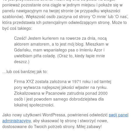
ponieważ pozostanie ona ciągle w jednym miejscu i pokaże się w
panelu nawigacyjnym na twojej stronie (w przypadku większości
szablonów). Większość osób zaczyna od strony 'O mnie’ lub 'O nas’,
która przedstawia ich potencjalnym odwiedzającym stronę. Może to
być coś takiego:
Cześć! Jestem kurierem na rowerze za dnia, nocą
aktorem amatorem, a to jest mój blog. Mieszkam w
Gdańsku, mam wspaniałego psa o imieniu Azor i
uwielbiam piña coladę. (Oraz to, kiedy łapie mnie
deszcz.)
…lub coś bardziej jak to:
Firma XYZ została założona w 1971 roku i od tamtej
pory wytwarza najlepszej jakości wijaster na rynku.
Zlokalizowana w Pacanowie zatrudnia ponad 2000
osób i jest powodem samego dobrodziejstwa dla
lokalnej społeczności.
Jako nowy użytkowni WordPressa, powinieneś odwiedzić
swój panel
administracyjny
, aby skasować tę stronę i stworzyć nowe,
dostosowane do Twoich potrzeb strony. Miłej zabawy!