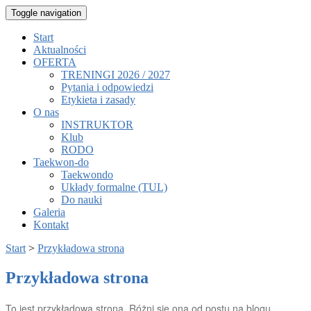
Toggle navigation
Start
Aktualności
OFERTA
TRENINGI 2026 / 2027
Pytania i odpowiedzi
Etykieta i zasady
O nas
INSTRUKTOR
Klub
RODO
Taekwon-do
Taekwondo
Układy formalne (TUL)
Do nauki
Galeria
Kontakt
Start
>
Przykładowa strona
Przykładowa strona
To jest przykładowa strona. Różni się ona od postu na blogu,