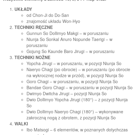
UKŁADY
od Chon-Ji do Do-San
znajomość układu Won-Hyo
TECHNIKI RĘCZNE
Gunnun So Dollimyo Makgi – w poruszaniu
Niunja So Sonkal Anuro Nopunde Taerigi – w
poruszaniu
Gojung So Kaunde Baro Jirugi – w poruszaniu
TECHNIKI NOŻNE
Yopcha Jirugi – w poruszaniu, w pozycji Niunja So
Naeryo Chagi (po obrocie) – w poruszaniu (po obrocie
na wykrocznej nodze w przód), w pozycji Niunja So
Goro Chagi – w poruszaniu, w pozycji Niunja So
Bandae Goro Chagi – w poruszaniu w pozycji Niunja So
Dwimyo Dwitcha Jirugi – pozycji Niunja So
Dwio Dollimyo Yopcha Jirugi (180°) – z pozycji Niunja
So
Dwio Dollimyo Naeryo Chagi (180°) – wykonywane
zakroczną nogą z obrotem, z pozycji Niunja So
WALKI
Ibo Matsogi – 6 elementów, w poznanych dotychczas