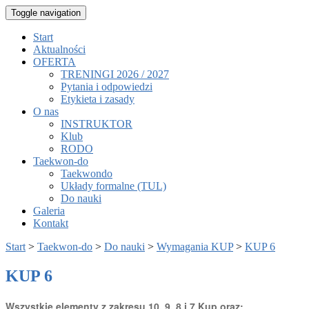
Toggle navigation
Start
Aktualności
OFERTA
TRENINGI 2026 / 2027
Pytania i odpowiedzi
Etykieta i zasady
O nas
INSTRUKTOR
Klub
RODO
Taekwon-do
Taekwondo
Układy formalne (TUL)
Do nauki
Galeria
Kontakt
Start
>
Taekwon-do
>
Do nauki
>
Wymagania KUP
>
KUP 6
KUP 6
Wszystkie elementy z zakresu 10, 9, 8 i 7 Kup oraz: