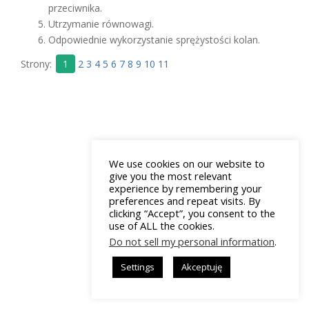
przeciwnika.
Utrzymanie równowagi.
Odpowiednie wykorzystanie sprężystości kolan.
Strony:
1
2
3
4
5
6
7
8
9
10
11
We use cookies on our website to
give you the most relevant
experience by remembering your
preferences and repeat visits. By
clicking “Accept”, you consent to the
use of ALL the cookies.
Do not sell my personal information
.
Settings
Akceptuję