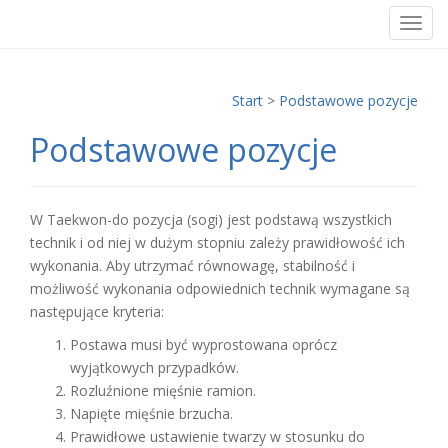
T
o
g
g
Start
>
Podstawowe pozycje
l
Podstawowe pozycje
e
n
a
v
W Taekwon-do pozycja (sogi) jest podstawą wszystkich
i
technik i od niej w dużym stopniu zależy prawidłowość ich
g
wykonania. Aby utrzymać równowagę, stabilność i
a
możliwość wykonania odpowiednich technik wymagane są
t
następujące kryteria:
i
Postawa musi być wyprostowana oprócz
o
wyjątkowych przypadków.
n
Rozluźnione mięśnie ramion.
Napięte mięśnie brzucha.
Prawidłowe ustawienie twarzy w stosunku do